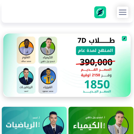
خطي
لى
لمحتوى