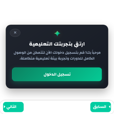
تحديد الموقع
عناوين شركات الشحن
جميع الحقوق محفوظة لي أكاديمية رائج
✦
الدرهم الاماراتي مقابل الاوقية
✕
ارتقِ بتجربتك التعليمية
التحويل من التطبيق البنكي الى
مرحباً بك! قم بتسجيل دخولك الآن لتتمكن من الوصول
الفيزا
الكامل للدورات وتجربة بيئة تعليمية متكاملة.
تفاصيل العنوان بطاقة البنكية
تسجيل الدخول
‏طريقة ‏الشراء من iHerb