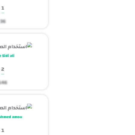
1
36
 Sidi ali
2
146
 Ahmed amou
1