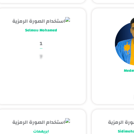
Selmou Mohamed
1
7
Med
Sidimoh
ابريهمات