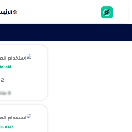
الرئيس
خطي
لى
لمحتوى
ellahi
2
0 طالب
ed0717