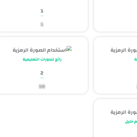
1
1
ة
رائج للدورات التعليمية
2
10
 خليل