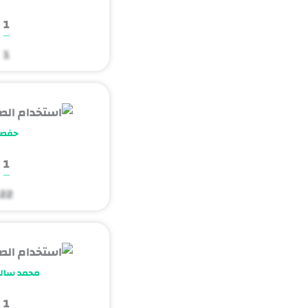
1
1
حفص
1
22
محمد سالم
1