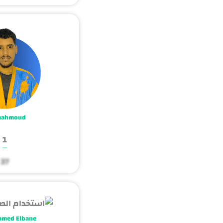
mahmoud
1
37
amed Elbane