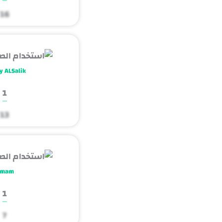
16
y ALSalik
1
13
imam
1
7