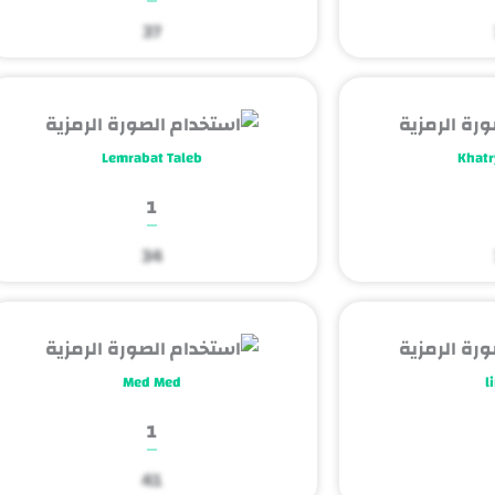
37
Lemrabat Taleb
Khatr
1
34
Med Med
l
1
41