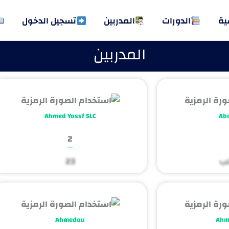
ية
الدورات
المدربين
تسجيل الدخول
المدربين
Ahmed Yossf SLC
Abd
2
23
Ahmedou
Ahm