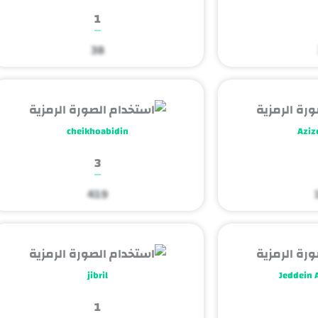
1
38
cheikhoabidin
Azize
3
419
jibril
Jeddein
1